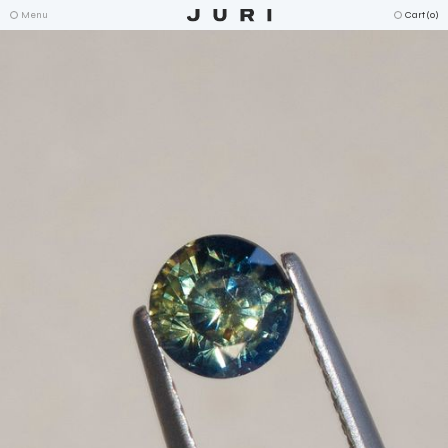
Menu
Cart (
0
)