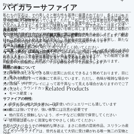
Product care
バイカラーサファイア
私たちの宝石は、その美しさと耐久性を基準に厳選されており、多くはジュエ
スリランカ産のこのバイカラーサファイアは、自然が生み出した非常に稀少な
Shipping & Delivery
リーに適した硬度を持っています。ただし、石によっては直射日光や衝撃に弱
宝石で、イエローとブルーが溶け合い、見る角度や光によってグリーンや深い
いものもあります。長く美しい状態を保つために、以下の点にご注意くださ
モスグリーン、ダークブルーの色合いを映し出します。光が差し込むと複数の
発送期間
い。
For more information contact us via email
juri@jurijewelry.com
色が複雑に混ざり合い、神秘的で唯一無二の美しさを生み出します。その魅力
すべてのご注文は、日本から
購入後3～10営業日
以内に発送いたします。配送
強い直射日光や極端な温度変化を避ける
は、二色のコントラストだけでなく、光が石の中で踊るように反射し、新たな
日数はお届け先や配送業者の状況により前後する場合があります。
傷や欠けを防ぐため、優しくお取り扱いください
表情を次々と見せてくれる点にあります。
ルース（裸石）について
ご使用後は柔らかい乾いた布でやさしく拭いてください
ご注意：
宝石の色合いは、光の加減やスクリーン表示によって多少異なる場合
ルース（裸石）は返品・交換不可
となります。これは、他の製品と取り替えら
他のジュエリーと触れないよう、ポーチや箱に分けて保管してください
があります。できる限り実物に近い色を再現しておりますが、その複雑で多層
れるリスクや、宝石が非常にデリケートであるためです。
少しの心遣いで、宝石は何年も美しい輝きを保ち続けます。
的な色合いのため、自然光の下では異なる表情を見せることがあります。
※配送中の損傷防止のため、十分な梱包を行ってお届けします。
詳細:
商品の画像について
原産地：スリランカ
宝石本来の美しさをできる限り忠実にお伝えできるよう努めております。目に
重さ：0.85ct
見える内包物はすべて画像にて表示しています。ただし、色味が複雑な場合や
サイズ：5mm
光の加減・ディスプレイによって若干異なって見える場合がありますのでご了
カット：ラウンドカット
Related Products
承ください。
モース硬度：9
サファイアの特性:
非常に高い耐久性を持ち、日常使いのジュエリーにも適しています
メキシカンオレンジオパール
傷には強いですが、強い衝撃には注意が必要です
60000
他の宝石と接触しないよう、ポーチなどに個別で保管してください
GEMSTONES
使用後は柔らかく清潔な布でやさしく拭いてください
色彩が交わり合うその神秘的な輝きは、まさに自然の芸術作品。スリランカ産
ピンクトルマリン
バイカラーサファイアは、世代を超えて大切に受け継がれる唯一無二の宝物と
71000