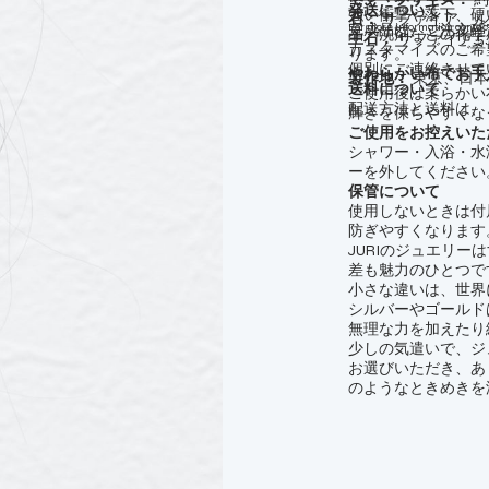
発送について
強い衝撃や落下、硬
石：
サファイア、ル
完成品は、ご注文確
For more information contac
品・洗剤などの化学
主石：
サファイア 5.
カスタマイズのご希
ります。
個別にご連絡させて
やわらかい布でお手
製作地：
東京、日
送料について
ご使用後は柔らかい
配送方法と送料は、
輝きを保ちやすくな
ご使用をお控えいた
シャワー・入浴・水
ーを外してください
保管について
使用しないときは付
防ぎやすくなります
JURIのジュエリ
差も魅力のひとつで
小さな違いは、世界
シルバーやゴールド
無理な力を加えたり
少しの気遣いで、ジ
お選びいただき、あ
のようなときめきを