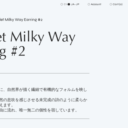
EN
JA-JP
Account
Cart (
0
)
let Milky Way Earring #2
et Milky Way
ng #2
に、自然界が描く繊細で有機的なフォルムを映し
然の息吹を感じさせる未完成の詩のように柔らか
えます。
由に流れ、唯一無二の個性を宿しています。