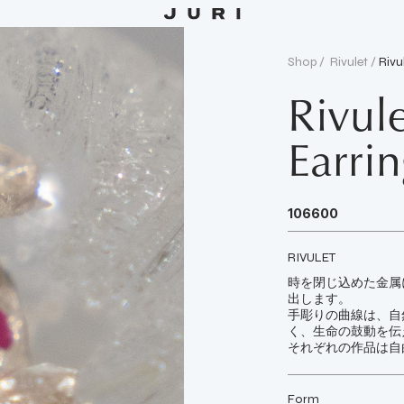
Shop /
Rivulet
/
Rivu
Rivul
Earri
106600
RIVULET
時を閉じ込めた金属
出します。
手彫りの曲線は、自
く、生命の鼓動を伝
それぞれの作品は自
Form