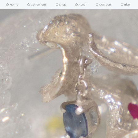
Home
Collections
Shop
About
Contacts
Blog