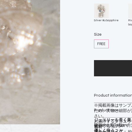
Silver #2 Sapphire
Ri
Sa
Size
FREE
Product informatio
※掲載画像はサンプ
Product care
ため、実物と細部が
さい。
ジュエリーを長く美
お届けするジュエリ
Shipping & Delivery
以下のお取り扱い方
素材：
シルバー
優しく扱うこと
モチーフサイズ：
約1