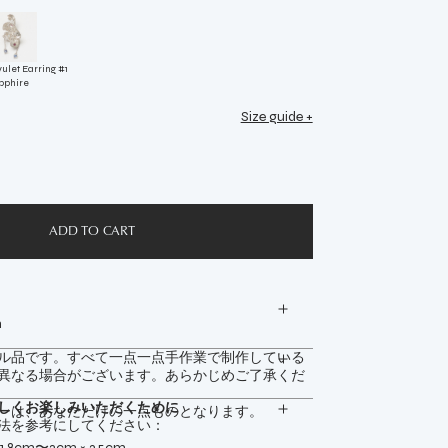
vulet Earring #1
pphire
Size guide +
n
ル品です。すべて一点一点手作業で制作している
異なる場合がございます。あらかじめご了承くだ
しくお楽しみいただくために
ーは、あなただけの一点ものとなります。
法を参考にしてください：
.8cm〜2cm × 3.5cm