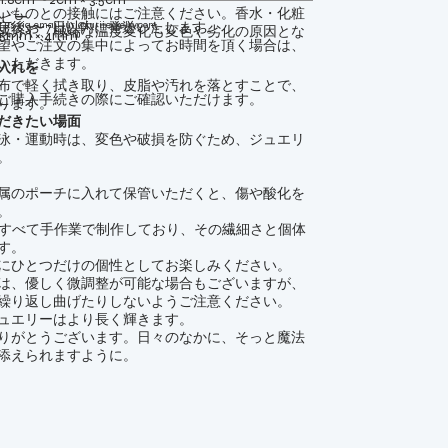
いものとの接触にはご注意ください。香水・化粧
ビー
定後3〜7日以内に発送いたします。
t us via email
juri@jurijewelry.com
成分や、極端な温度変化も変色や劣化の原因とな
5mm × 4mm
望やご注文の集中によってお時間を頂く場合は、
いただきます。
入れを
本
布で軽く拭き取り、皮脂や汚れを落とすことで、
ご購入手続きの際にご確認いただけます。
ります。
だきたい場面
泳・運動時は、変色や破損を防ぐため、ジュエリ
。
属のポーチに入れて保管いただくと、傷や酸化を
。
ーはすべて手作業で制作しており、その繊細さと個体
す。
にひとつだけの個性としてお楽しみください。
は、優しく微調整が可能な場合もございますが、
繰り返し曲げたりしないようご注意ください。
ュエリーはより長く輝きます。
りがとうございます。日々のなかに、そっと魔法
添えられますように。